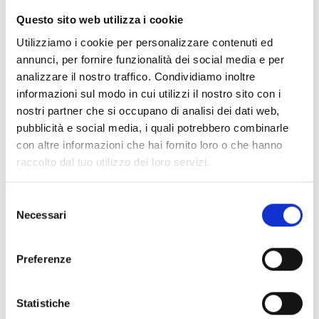
Nome
Fornitore
Scopo
Durata
massima
Questo sito web utilizza i cookie
di
Utilizziamo i cookie per personalizzare contenuti ed
archiviazio
annunci, per fornire funzionalità dei social media e per
CookieCon
Cookiebot
Memorizza lo stato
1 anno
analizzare il nostro traffico. Condividiamo inoltre
sent
del consenso ai
informazioni sul modo in cui utilizzi il nostro sito con i
cookie dell'utente
nostri partner che si occupano di analisi dei dati web,
per il dominio
pubblicità e social media, i quali potrebbero combinarle
corrente
con altre informazioni che hai fornito loro o che hanno
raccolto dal tuo utilizzo dei loro servizi.
rc::a
Google
Questo cookie è
Persiste
usato per distinguere
nte
Selezione
tra umani e robot.
Necessari
del
Questo è utile per il
consenso
sito web, al fine di
rendere validi
Preferenze
rapporti sull'uso del
sito.
Statistiche
rc::c
Google
Questo cookie è
Session