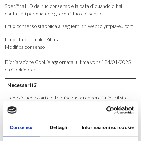
Specifica l’ID del tuo consenso e la data di quando ci hai
contattati per quanto riguarda il tuo consenso.
Il tuo consenso si applica ai seguenti siti web: olympia-eu.com
Il tuo stato attuale: Rifiuta.
Modifica consenso
Dichiarazione Cookie aggiornata l'ultima volta il 24/01/2025
da
Cookiebot
:
Necessari (3)
I cookie necessari contribuiscono a rendere fruibile il sito
web abilitandone funzionalità di base quali la navigazione
sulle pagine e l'accesso alle aree protette del sito. Il sito
web non è in grado di funzionare correttamente senza
questi cookie.
Consenso
Dettagli
Informazioni sui cookie