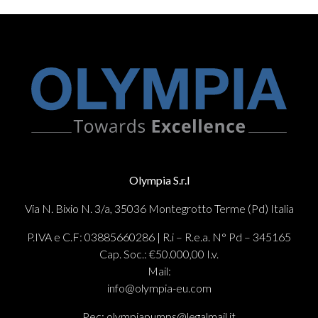
Olympia S.r.l
Via N. Bixio N. 3/a, 35036 Montegrotto Terme (Pd) Italia
P.IVA e C.F: 03885660286 | R.i – R.e.a. N° Pd – 345165
Cap. Soc.: €50.000,00 I.v.
Mail:
info@olympia-eu.com
Pec: olympiapumps@legalmail.it